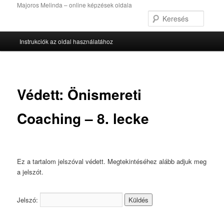
Tovább
Majoros Melinda – online képzések oldala
az
Keres
elsődleges
Fő
tartalomra
Instrukciók az oldal használatához
menü
Védett: Önismereti
Coaching – 8. lecke
Ez a tartalom jelszóval védett. Megtekintéséhez alább adjuk meg
a jelszót.
Jelszó: