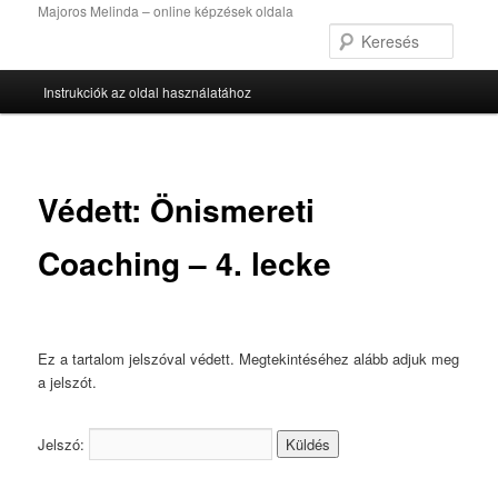
Tovább
Majoros Melinda – online képzések oldala
az
Keres
elsődleges
Fő
tartalomra
Instrukciók az oldal használatához
menü
Védett: Önismereti
Coaching – 4. lecke
Ez a tartalom jelszóval védett. Megtekintéséhez alább adjuk meg
a jelszót.
Jelszó: