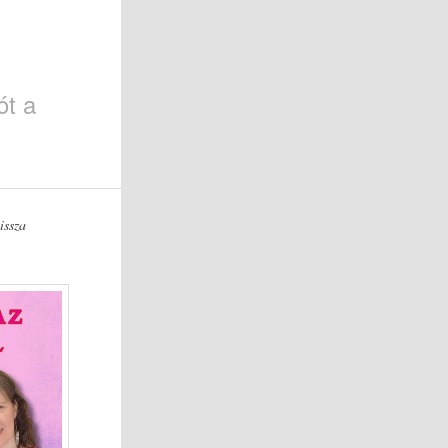
ót a
issza