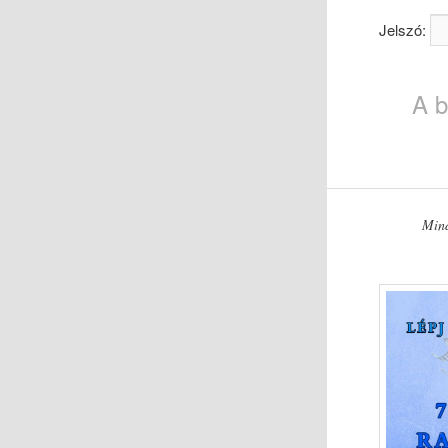
Jelszó:
A b
Mind