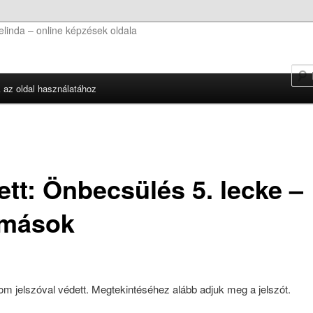
linda – online képzések oldala
k az oldal használatához
ett: Önbecsülés 5. lecke –
omások
lom jelszóval védett. Megtekintéséhez alább adjuk meg a jelszót.