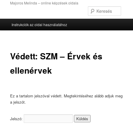
Tovább
Majoros Melinda – online képzések oldala
az
Keres
elsődleges
Fő
tartalomra
Instrukciók az oldal használatához
menü
Védett: SZM – Érvek és
ellenérvek
Ez a tartalom jelszóval védett. Megtekintéséhez alább adjuk meg
a jelszót.
Jelszó: