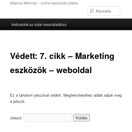
Tovább
Majoros Melinda – online képzések oldala
az
Keres
elsődleges
Fő
tartalomra
Instrukciók az oldal használatához
menü
Védett: 7. cikk – Marketing
eszközök – weboldal
Ez a tartalom jelszóval védett. Megtekintéséhez alább adjuk meg
a jelszót.
Jelszó: