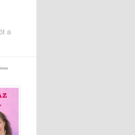
ót a
issza