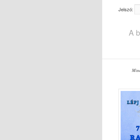
Jelszó:
A b
Mind