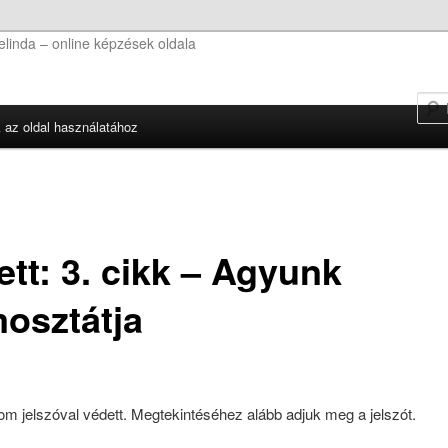
linda – online képzések oldala
k az oldal használatához
tt: 3. cikk – Agyunk
mosztátja
lom jelszóval védett. Megtekintéséhez alább adjuk meg a jelszót.